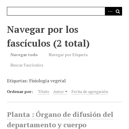
i
n
c
i
Navegar por los
p
a
fascículos (2 total)
l
Navegar todo
Navegar por Etiqueta
Buscar Fascículos
Etiquetas: Fisiología vegetal
Ordenar por:
Título
Autor
Fecha de agregación
Planta : Órgano de difusión del
departamento y cuerpo