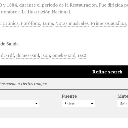
0 y 1884, durante el periodo de la Restauración. Fue dirigida
 nombre a La Ilustración Nacional.
:
Crónica
,
Fotófono
,
Luna
,
Notas musicales
,
Primeros auxilios
de Salida
,
dc-rdf
,
dcmes-xml
,
json
,
omeka-xml
,
rss2
Refine search
 búsqueda a ciertos campos
Fuente
Mate