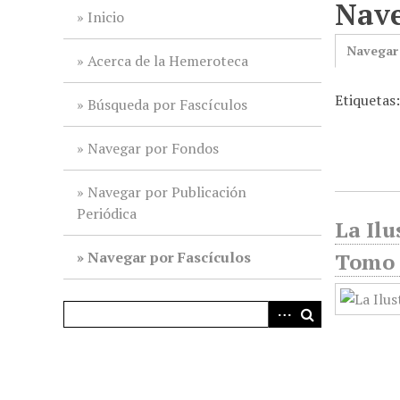
Nave
i
Inicio
n
Navegar
c
Acerca de la Hemeroteca
i
Etiquetas
p
Búsqueda por Fascículos
a
l
Navegar por Fondos
Navegar por Publicación
Periódica
La Ilu
Navegar por Fascículos
Tomo 3