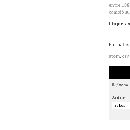
entre 188
cambió su
Etiquetas
Formatos 
atom
,
csv
Refine su
Autor