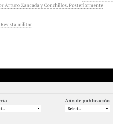
 por Arturo Zancada y Conchillos. Posteriormente
,
Revista militar
ria
Año de publicación