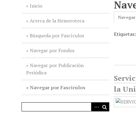
Nave
i
Inicio
n
Navegar
c
Acerca de la Hemeroteca
i
Etiquetas:
p
Búsqueda por Fascículos
a
l
Navegar por Fondos
Navegar por Publicación
Periódica
Servic
Navegar por Fascículos
la Un