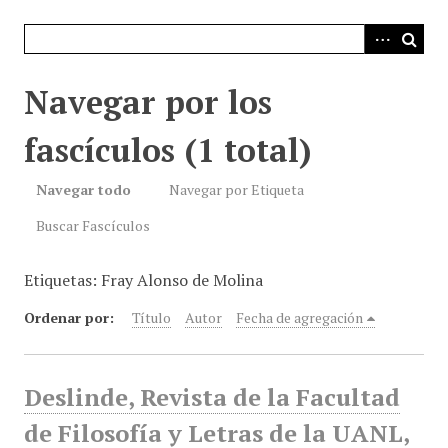
i
n
c
i
Navegar por los
p
a
fascículos (1 total)
l
Navegar todo
Navegar por Etiqueta
Buscar Fascículos
Etiquetas: Fray Alonso de Molina
Ordenar por:
Título
Autor
Fecha de agregación
Deslinde, Revista de la Facultad
de Filosofía y Letras de la UANL,