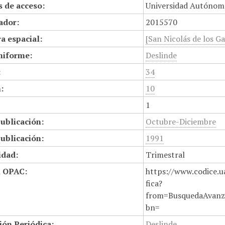
 de acceso:
Universidad Autónom
cador:
2015570
a espacial:
[San Nicolás de los Ga
niforme:
Deslinde
:
34
:
10
1
ublicación:
Octubre-Diciembre
ublicación:
1991
idad:
Trimestral
n OPAC:
https://www.codice.u
fica?
from=BusquedaAvanz
bn=
ión Periódica:
Deslinde