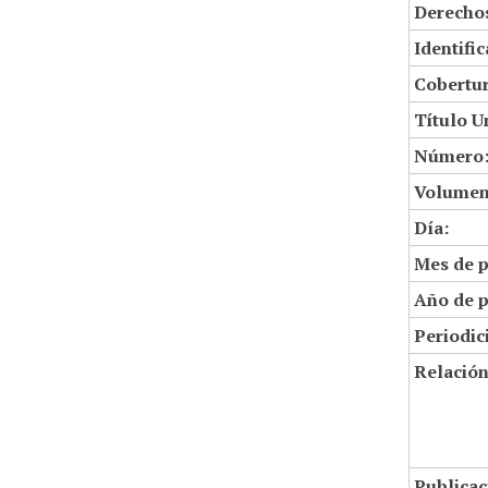
Derechos
Identifi
Cobertur
Título U
Número
Volumen
Día:
Mes de p
Año de p
Periodic
Relació
Publicac