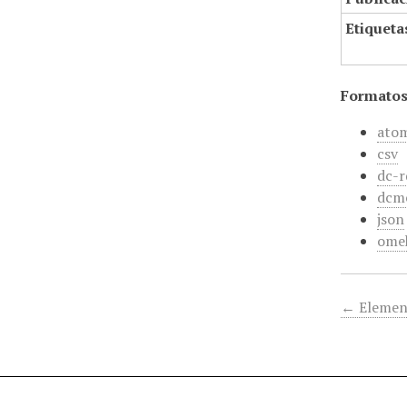
Etiqueta
Formatos
ato
csv
dc-r
dcm
json
ome
← Elemen