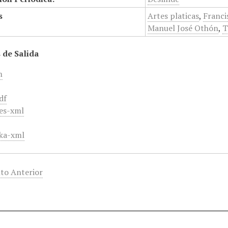
s
Artes platicas
,
Franci
Manuel José Othón
,
T
 de Salida
m
df
es-xml
ka-xml
to Anterior