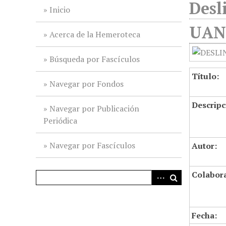
Desl
i
Inicio
n
UANL
c
Acerca de la Hemeroteca
i
p
Búsqueda por Fascículos
a
Título:
l
Navegar por Fondos
Descripc
Navegar por Publicación
Periódica
Navegar por Fascículos
Autor:
Colabor
Fecha: