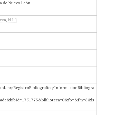
a de Nuevo León
rza, N.L.]
anl.mx/RegistroBibliografico/InformacionBibliogra
ada&bibId=1751773&biblioteca=0&fb=&fm=6&is