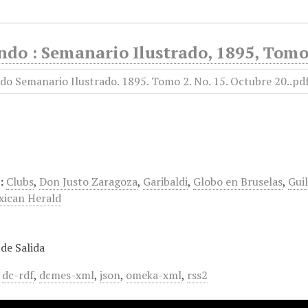
do : Semanario Ilustrado, 1895, Tomo 
:
Clubs
,
Don Justo Zaragoza
,
Garibaldi
,
Globo en Bruselas
,
Gui
xican Herald
de Salida
,
dc-rdf
,
dcmes-xml
,
json
,
omeka-xml
,
rss2