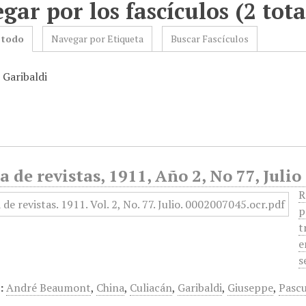
gar por los fascículos (2 tota
 todo
Navegar por Etiqueta
Buscar Fascículos
 Garibaldi
a de revistas, 1911, Año 2, No 77, Julio
R
p
t
e
s
:
André Beaumont
,
China
,
Culiacán
,
Garibaldi
,
Giuseppe
,
Pasc