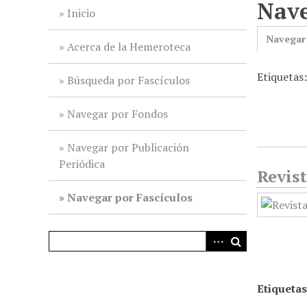
Nave
i
Inicio
n
Navegar
c
Acerca de la Hemeroteca
i
Etiquetas:
p
Búsqueda por Fascículos
a
l
Navegar por Fondos
Navegar por Publicación
Periódica
Revist
Navegar por Fascículos
Etiquetas