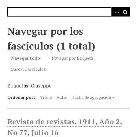
i
n
c
i
Navegar por los
p
a
fascículos (1 total)
l
Navegar todo
Navegar por Etiqueta
Buscar Fascículos
Etiquetas: Giuseppe
Ordenar por:
Título
Autor
Fecha de agregación
Revista de revistas, 1911, Año 2,
No 77, Julio 16