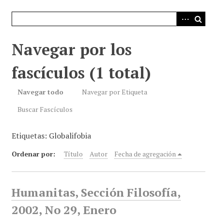
i
n
c
i
Navegar por los
p
a
fascículos (1 total)
l
Navegar todo
Navegar por Etiqueta
Buscar Fascículos
Etiquetas: Globalifobia
Ordenar por:
Título
Autor
Fecha de agregación
Humanitas, Sección Filosofía,
2002, No 29, Enero