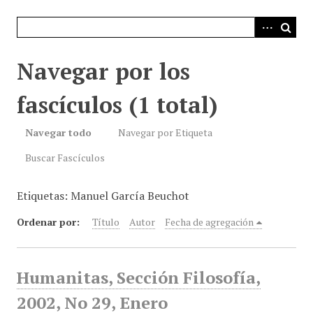
i
n
c
i
Navegar por los
p
a
fascículos (1 total)
l
Navegar todo
Navegar por Etiqueta
Buscar Fascículos
Etiquetas: Manuel García Beuchot
Ordenar por:
Título
Autor
Fecha de agregación
Humanitas, Sección Filosofía,
2002, No 29, Enero