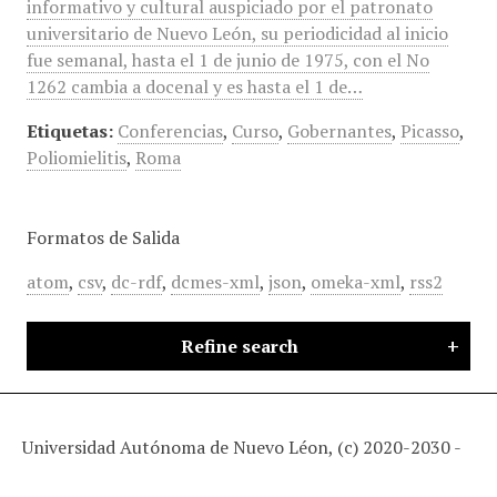
informativo y cultural auspiciado por el patronato
universitario de Nuevo León, su periodicidad al inicio
fue semanal, hasta el 1 de junio de 1975, con el No
1262 cambia a docenal y es hasta el 1 de…
Etiquetas:
Conferencias
,
Curso
,
Gobernantes
,
Picasso
,
Poliomielitis
,
Roma
Formatos de Salida
atom
,
csv
,
dc-rdf
,
dcmes-xml
,
json
,
omeka-xml
,
rss2
Refine search
Universidad Autónoma de Nuevo Léon, (c) 2020-2030 -