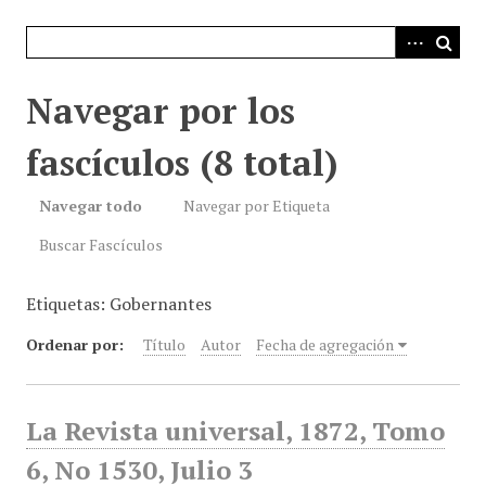
i
n
c
i
Navegar por los
p
a
fascículos (8 total)
l
Navegar todo
Navegar por Etiqueta
Buscar Fascículos
Etiquetas: Gobernantes
Ordenar por:
Título
Autor
Fecha de agregación
La Revista universal, 1872, Tomo
6, No 1530, Julio 3