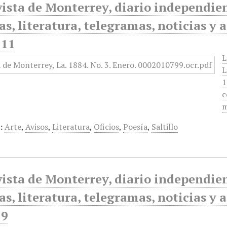
ista de Monterrey, diario independiente
as, literatura, telegramas, noticias y 
 11
L
L
1
c
m
:
Arte
,
Avisos
,
Literatura
,
Oficios
,
Poesía
,
Saltillo
ista de Monterrey, diario independiente
as, literatura, telegramas, noticias y 
 9