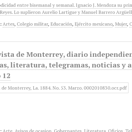
odicidad entre bisemanal y semanal. Ignacio J. Mendoza su pri
eyes. Lo suplieron Aurelio Lartigue y Manuel Barrero Argüelles
:
Artes
,
Colegio militar
,
Educación
,
Ejército mexicano
,
Mujer
,
O
ista de Monterrey, diario independiente
as, literatura, telegramas, noticias y 
 12
:
Arte
,
Avisos de ocasion
,
Gobernantes
,
Literatura
,
Oficios
,
Te