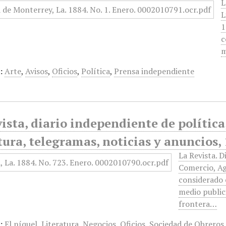
L
L
1
c
m
:
Arte
,
Avisos
,
Oficios
,
Política
,
Prensa independiente
ista, diario independiente de política, 
tura, telegramas, noticias y anuncios, 
La Revista. D
Comercio, Ag
considerado 
medio public
frontera…
:
El níquel
,
Literatura
,
Negocios
,
Oficios
,
Sociedad de Obreros