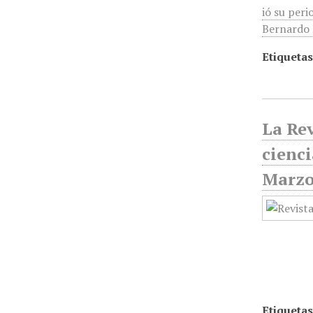
ió su peri
Bernardo R
Etiquetas
La Rev
cienci
Marzo
Etiquetas