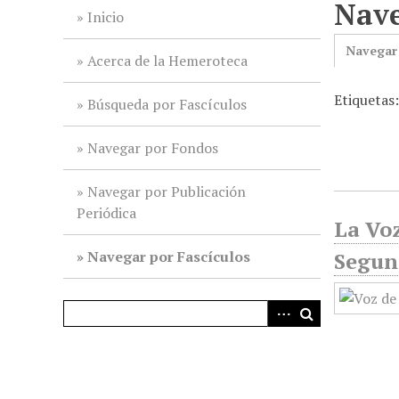
Nave
i
Inicio
n
Navegar
c
Acerca de la Hemeroteca
i
Etiquetas:
p
Búsqueda por Fascículos
a
l
Navegar por Fondos
Navegar por Publicación
Periódica
La Voz
Navegar por Fascículos
Segun