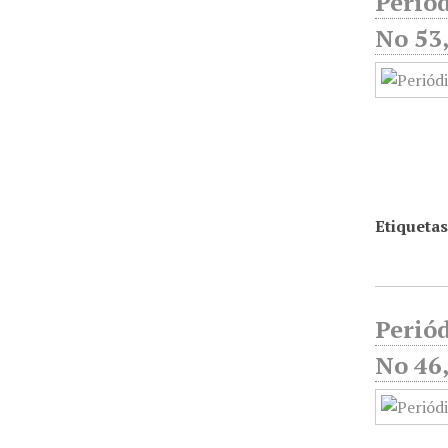
Periód
No 53,
Etiquetas
Periód
No 46,