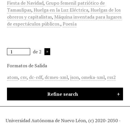
Fiesta de Navidad
,
Grupo femenil patriótico de
Tamaulipas
,
Huelga en la Luz Eléctrica
,
Huelgas de los
obreros y capitalistas
,
Máquina inventada para lugares
de espectáculos públicos.
,
Poesía
de 2
Formatos de Salida
atom
,
csv
,
dc-rdf
,
dcmes-xml
,
json
,
omeka-xml
,
rss2
Refine search
Universidad Autónoma de Nuevo Léon, (c) 2020-2030 -