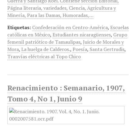
Guerra y Santiago Roel. Contiene sección Editorial,
Página literaria, variedades, Ciencia, Agricultura y
Minería, Para las Damas, Humoradas,…
Etiquetas:
Confederación en Centro-América
,
Escuelas
católicas en México
,
Estudiantes nicaragüenses
,
Grupo
femenil patriótico de Tamaulipas
,
Juicio de Morales y
Mora
,
La huelga de Calderos.
,
Poesía
,
Santa Gertrudis
,
Tranvías eléctricas al Topo Chico
Renacimiento : Semanario, 1907,
Tomo 4, No 1, Junio 9