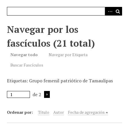
i
n
c
i
Navegar por los
p
a
fascículos (21 total)
l
Navegar todo
Navegar por Etiqueta
Buscar Fascículos
Etiquetas: Grupo femenil patriótico de Tamaulipas
de 2
Ordenar por:
Título
Autor
Fecha de agregación