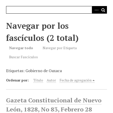
i
n
c
i
Navegar por los
p
a
fascículos (2 total)
l
Navegar todo
Navegar por Etiqueta
Buscar Fascículos
Etiquetas: Gobierno de Oaxaca
Ordenar por:
Título
Autor
Fecha de agregación
Gazeta Constitucional de Nuevo
León, 1828, No 83, Febrero 28