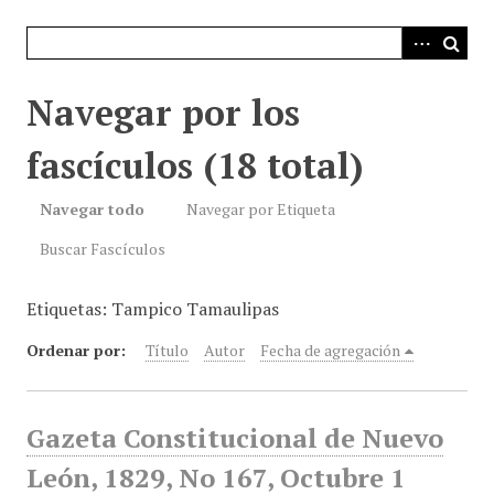
i
n
c
i
Navegar por los
p
a
fascículos (18 total)
l
Navegar todo
Navegar por Etiqueta
Buscar Fascículos
Etiquetas: Tampico Tamaulipas
Ordenar por:
Título
Autor
Fecha de agregación
Gazeta Constitucional de Nuevo
León, 1829, No 167, Octubre 1