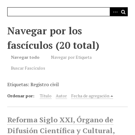
i
n
c
i
Navegar por los
p
a
fascículos (20 total)
l
Navegar todo
Navegar por Etiqueta
Buscar Fascículos
Etiquetas: Registro civil
Ordenar por:
Título
Autor
Fecha de agregación
Reforma Siglo XXI, Órgano de
Difusión Científica y Cultural,