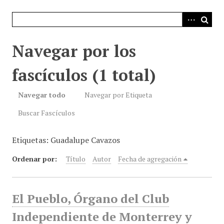
i
n
c
i
Navegar por los
p
a
fascículos (1 total)
l
Navegar todo
Navegar por Etiqueta
Buscar Fascículos
Etiquetas: Guadalupe Cavazos
Ordenar por:
Título
Autor
Fecha de agregación
El Pueblo, Órgano del Club
Independiente de Monterrey y