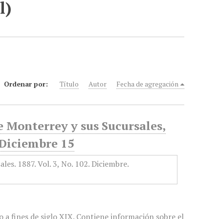
l)
Ordenar por:
Título
Autor
Fecha de agregación
e Monterrey y sus Sucursales,
 Diciembre 15
 a fines de siglo XIX. Contiene información sobre el