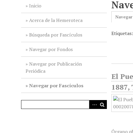
Nave
i
Inicio
n
Navegar
c
Acerca de la Hemeroteca
i
Etiquetas:
p
Búsqueda por Fascículos
a
l
Navegar por Fondos
Navegar por Publicación
Periódica
El Pue
Navegar por Fascículos
1887, 
Órgano of