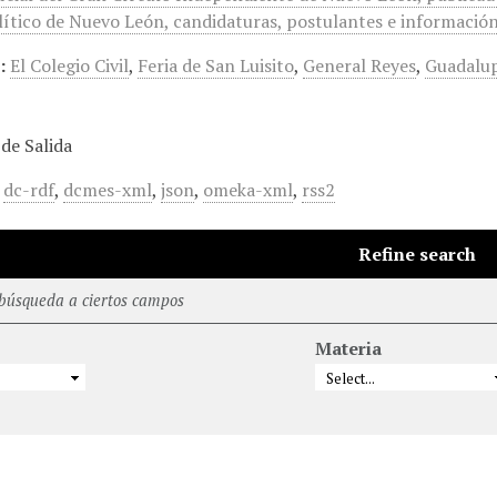
ítico de Nuevo León, candidaturas, postulantes e información 
:
El Colegio Civil
,
Feria de San Luisito
,
General Reyes
,
Guadalu
de Salida
,
dc-rdf
,
dcmes-xml
,
json
,
omeka-xml
,
rss2
Refine search
 búsqueda a ciertos campos
Materia