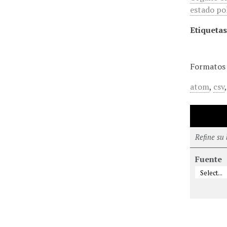
estado pol
Etiquetas
Formatos 
atom
,
csv
Refine su
Fuente