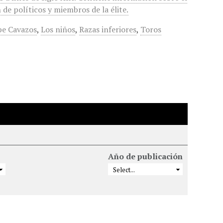
de políticos y miembros de la élite.
pe Cavazos
,
Los niños
,
Razas inferiores
,
Toros
Año de publicación