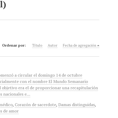
l)
Ordenar por:
Título
Autor
Fecha de agregación
omenzó a circular el domingo 14 de octubre
nicialmente con el nombre El Mundo Semanario
l objetivo era el de proporcionar una recapitulación
os nacionales e…
médico
,
Corazón de sacerdote
,
Damas distinguidas
,
os de amor