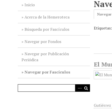
Nave
i
Inicio
n
Navegar
c
Acerca de la Hemeroteca
i
Etiquetas:
p
Búsqueda por Fascículos
a
l
Navegar por Fondos
Navegar por Publicación
Periódica
El Mun
Navegar por Fascículos
Gutiérrez