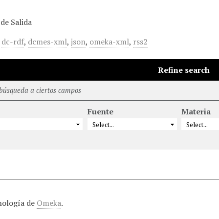
de Salida
,
dc-rdf
,
dcmes-xml
,
json
,
omeka-xml
,
rss2
Refine search
 búsqueda a ciertos campos
Fuente
Materia
nología de
Omeka
.