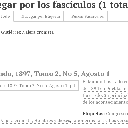
gar por los fascículos (1 tota
 todo
Navegar por Etiqueta
Buscar Fascículos
 Gutiérrez Nájera cronista
do, 1897, Tomo 2, No 5, Agosto 1
El Mundo Ilustrado c
de 1894 en Puebla, i
Ilustrado. Su principa
de los acontecimient
Etiquetas:
Congreso 
 Nájera cronista
,
Hombres y dioses
,
Japonerías raras
,
Los vers