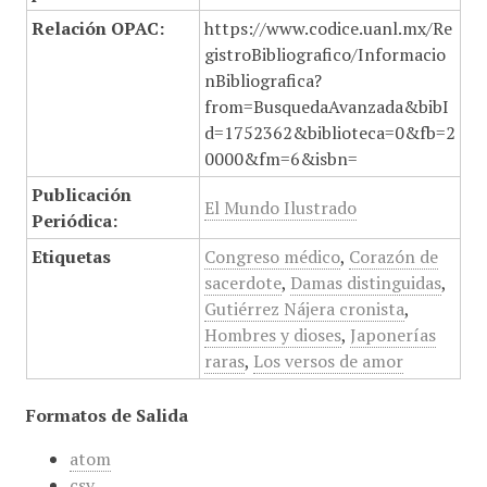
Relación OPAC:
https://www.codice.uanl.mx/Re
gistroBibliografico/Informacio
nBibliografica?
from=BusquedaAvanzada&bibI
d=1752362&biblioteca=0&fb=2
0000&fm=6&isbn=
Publicación
El Mundo Ilustrado
Periódica:
Etiquetas
Congreso médico
,
Corazón de
sacerdote
,
Damas distinguidas
,
Gutiérrez Nájera cronista
,
Hombres y dioses
,
Japonerías
raras
,
Los versos de amor
Formatos de Salida
atom
csv