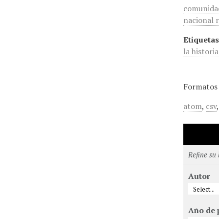
comunidad 
nacional 
Etiquetas
la histori
Formatos 
atom
,
csv
Refine su
Autor
Año de 