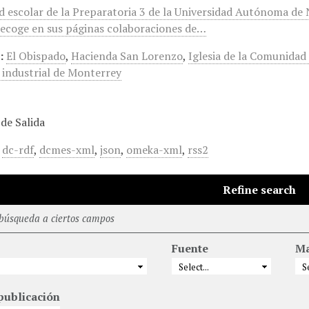
escolar de la Preparatoria 3 de la Universidad Autónoma de Nu
recoge en sus páginas colaboraciones de…
:
El Obispado
,
Hacienda San Lorenzo
,
Iglesia de la Comunida
a industrial de Monterrey
de Salida
,
dc-rdf
,
dcmes-xml
,
json
,
omeka-xml
,
rss2
Refine search
 búsqueda a ciertos campos
Fuente
Ma
publicación