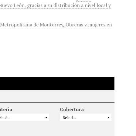
evo León, gracias a su distribución a nivel local y
d Metropolitana de Monterrey
,
Obreras y mujeres en
teria
Cobertura