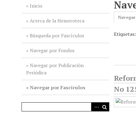
Nave
i
Inicio
n
Navegar
c
Acerca de la Hemeroteca
i
Etiquetas
p
Búsqueda por Fascículos
a
l
Navegar por Fondos
Navegar por Publicación
Periódica
Reform
Navegar por Fascículos
No 12