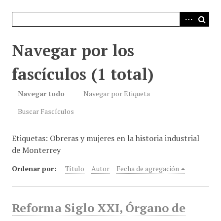
i
n
c
i
Navegar por los
p
a
fascículos (1 total)
l
Navegar todo
Navegar por Etiqueta
Buscar Fascículos
Etiquetas: Obreras y mujeres en la historia industrial
de Monterrey
Ordenar por:
Título
Autor
Fecha de agregación
Reforma Siglo XXI, Órgano de