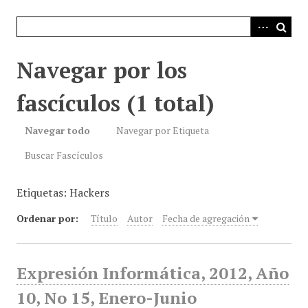
i
n
c
i
Navegar por los
p
a
fascículos (1 total)
l
Navegar todo
Navegar por Etiqueta
Buscar Fascículos
Etiquetas: Hackers
Ordenar por:
Título
Autor
Fecha de agregación
Expresión Informática, 2012, Año
10, No 15, Enero-Junio