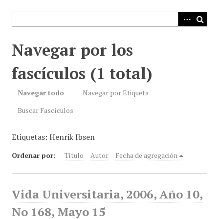
i
n
c
i
Navegar por los
p
a
fascículos (1 total)
l
Navegar todo
Navegar por Etiqueta
Buscar Fascículos
Etiquetas: Henrik Ibsen
Ordenar por:
Título
Autor
Fecha de agregación
Vida Universitaria, 2006, Año 10,
No 168, Mayo 15