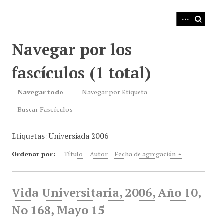
i
n
c
i
Navegar por los
p
a
fascículos (1 total)
l
Navegar todo
Navegar por Etiqueta
Buscar Fascículos
Etiquetas: Universiada 2006
Ordenar por:
Título
Autor
Fecha de agregación
Vida Universitaria, 2006, Año 10,
No 168, Mayo 15