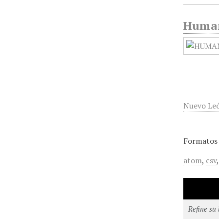
Humani
Nuevo Le
Formatos 
atom
,
csv
Refine su