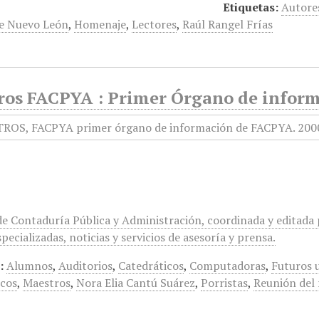
Etiquetas:
Autore
de Nuevo León
,
Homenaje
,
Lectores
,
Raúl Rangel Frías
os FACPYA : Primer Órgano de informac
de Contaduría Pública y Administración, coordinada y editada p
specializadas, noticias y servicios de asesoría y prensa.
:
Alumnos
,
Auditorios
,
Catedráticos
,
Computadoras
,
Futuros u
cos
,
Maestros
,
Nora Elia Cantú Suárez
,
Porristas
,
Reunión del