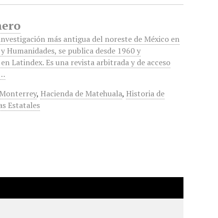
nero
 investigación más antigua del noreste de México en
s y Humanidades, se publica desde 1960 y
en Latindex. Es una revista arbitrada y de acceso
a…
 Monterrey
,
Hacienda de Matehuala
,
Historia de
as Estatales