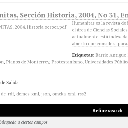
tas, Sección Historia, 2004, No 31, E
Humanitas es la revista de
el área de Ciencias Sociale
actualmente está indexada 
abierto que considera par
Etiquetas:
Barrio Antiguo
ón
,
Planos de Monterrey
,
Protestanísmo
,
Universidades Públic
de Salida
,
dc-rdf
,
dcmes-xml
,
json
,
omeka-xml
,
rss2
Refine search
 búsqueda a ciertos campos