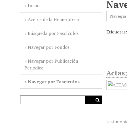
Nave
i
Inicio
n
Navegar
c
Acerca de la Hemeroteca
i
Etiquetas
p
Búsqueda por Fascículos
a
l
Navegar por Fondos
Navegar por Publicación
Periódica
Actas;
Navegar por Fascículos
testimoni