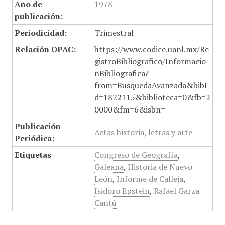
Año de
1978
publicación:
Periodicidad:
Trimestral
Relación OPAC:
https://www.codice.uanl.mx/Re
gistroBibliografico/Informacio
nBibliografica?
from=BusquedaAvanzada&bibI
d=1822115&biblioteca=0&fb=2
0000&fm=6&isbn=
Publicación
Actas historia, letras y arte
Periódica:
Etiquetas
Congreso de Geografía
,
Galeana
,
Historia de Nuevo
León
,
Informe de Calleja
,
Isidoro Epstein
,
Rafael Garza
Cantú