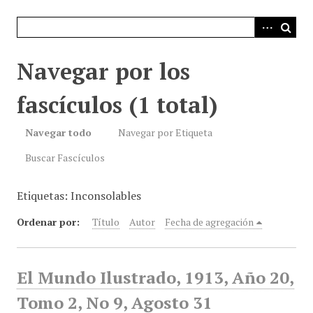
i
n
c
i
Navegar por los
p
a
fascículos (1 total)
l
Navegar todo
Navegar por Etiqueta
Buscar Fascículos
Etiquetas: Inconsolables
Ordenar por:
Título
Autor
Fecha de agregación
El Mundo Ilustrado, 1913, Año 20,
Tomo 2, No 9, Agosto 31