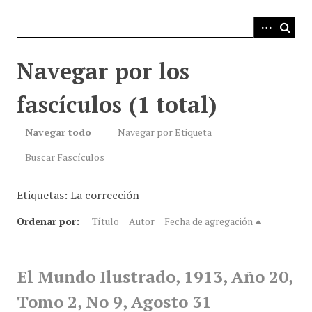
i
n
c
i
Navegar por los
p
a
fascículos (1 total)
l
Navegar todo
Navegar por Etiqueta
Buscar Fascículos
Etiquetas: La corrección
Ordenar por:
Título
Autor
Fecha de agregación
El Mundo Ilustrado, 1913, Año 20,
Tomo 2, No 9, Agosto 31