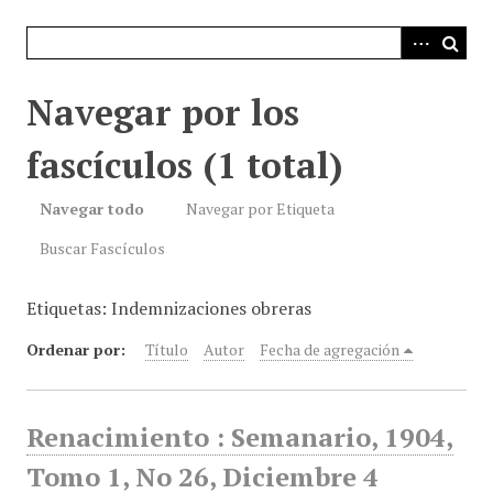
i
n
c
i
Navegar por los
p
a
fascículos (1 total)
l
Navegar todo
Navegar por Etiqueta
Buscar Fascículos
Etiquetas: Indemnizaciones obreras
Ordenar por:
Título
Autor
Fecha de agregación
Renacimiento : Semanario, 1904,
Tomo 1, No 26, Diciembre 4