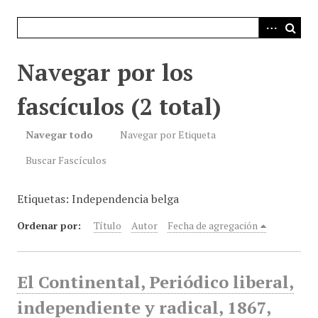
i
n
c
i
Navegar por los
p
a
fascículos (2 total)
l
Navegar todo
Navegar por Etiqueta
Buscar Fascículos
Etiquetas: Independencia belga
Ordenar por:
Título
Autor
Fecha de agregación
El Continental, Periódico liberal,
independiente y radical, 1867,