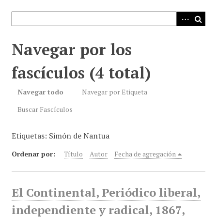
i
n
c
i
Navegar por los
p
a
fascículos (4 total)
l
Navegar todo
Navegar por Etiqueta
Buscar Fascículos
Etiquetas: Simón de Nantua
Ordenar por:
Título
Autor
Fecha de agregación
El Continental, Periódico liberal,
independiente y radical, 1867,