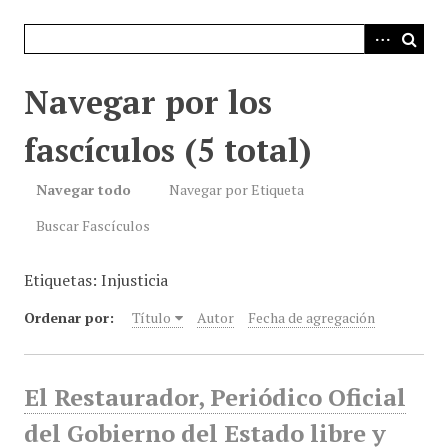
i
n
c
i
Navegar por los
p
a
fascículos (5 total)
l
Navegar todo
Navegar por Etiqueta
Buscar Fascículos
Etiquetas: Injusticia
Ordenar por:
Título
Autor
Fecha de agregación
El Restaurador, Periódico Oficial
del Gobierno del Estado libre y