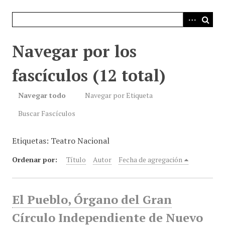
i
n
c
i
Navegar por los
p
a
fascículos (12 total)
l
Navegar todo
Navegar por Etiqueta
Buscar Fascículos
Etiquetas: Teatro Nacional
Ordenar por:
Título
Autor
Fecha de agregación
El Pueblo, Órgano del Gran
Círculo Independiente de Nuevo