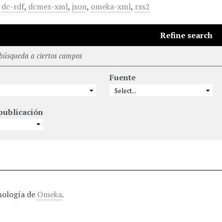
,
dc-rdf
,
dcmes-xml
,
json
,
omeka-xml
,
rss2
Refine search
 búsqueda a ciertos campos
Fuente
publicación
nología de
Omeka
.