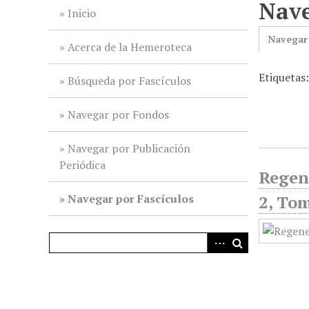
Nave
i
Inicio
n
Navegar
c
Acerca de la Hemeroteca
i
Etiquetas:
p
Búsqueda por Fascículos
a
l
Navegar por Fondos
Navegar por Publicación
Periódica
Regene
Navegar por Fascículos
2, Tom