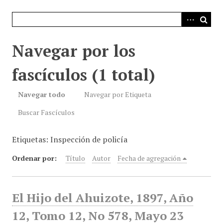
i
n
c
i
Navegar por los
p
a
fascículos (1 total)
l
Navegar todo
Navegar por Etiqueta
Buscar Fascículos
Etiquetas: Inspección de policía
Ordenar por:
Título
Autor
Fecha de agregación
El Hijo del Ahuizote, 1897, Año
12, Tomo 12, No 578, Mayo 23