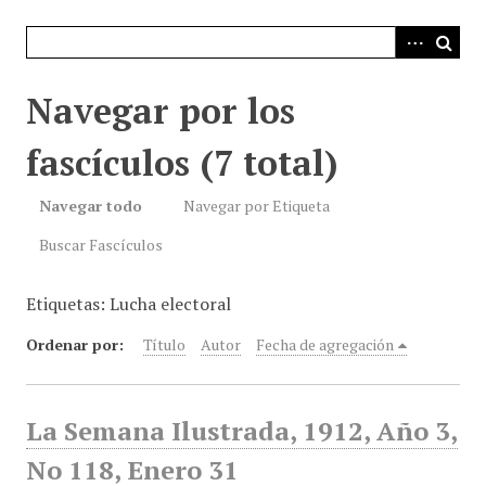
i
n
c
i
Navegar por los
p
a
fascículos (7 total)
l
Navegar todo
Navegar por Etiqueta
Buscar Fascículos
Etiquetas: Lucha electoral
Ordenar por:
Título
Autor
Fecha de agregación
La Semana Ilustrada, 1912, Año 3,
No 118, Enero 31