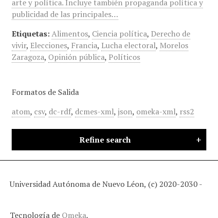
arte y política. Incluye también propaganda política y
publicidad de las principales…
Etiquetas:
Alimentos
,
Ciencia política
,
Derecho de
vivir
,
Elecciones
,
Francia
,
Lucha electoral
,
Morelos
Zaragoza
,
Opinión pública
,
Políticos
Formatos de Salida
atom
,
csv
,
dc-rdf
,
dcmes-xml
,
json
,
omeka-xml
,
rss2
Refine search
Universidad Autónoma de Nuevo Léon, (c) 2020-2030 -
Tecnología de
Omeka
.