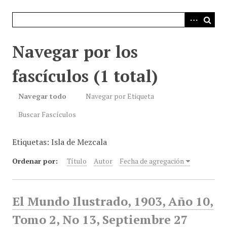
i
n
c
i
Navegar por los
p
a
fascículos (1 total)
l
Navegar todo
Navegar por Etiqueta
Buscar Fascículos
Etiquetas: Isla de Mezcala
Ordenar por:
Título
Autor
Fecha de agregación
El Mundo Ilustrado, 1903, Año 10,
Tomo 2, No 13, Septiembre 27