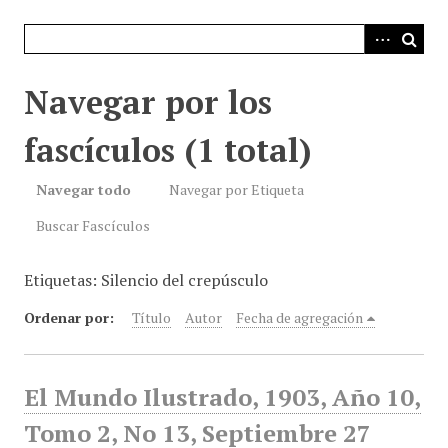
i
n
c
i
Navegar por los
p
a
fascículos (1 total)
l
Navegar todo
Navegar por Etiqueta
Buscar Fascículos
Etiquetas: Silencio del crepúsculo
Ordenar por:
Título
Autor
Fecha de agregación
El Mundo Ilustrado, 1903, Año 10,
Tomo 2, No 13, Septiembre 27