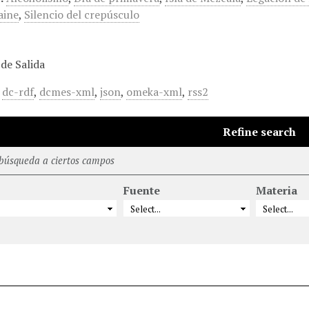
aine
,
Silencio del crepúsculo
de Salida
,
dc-rdf
,
dcmes-xml
,
json
,
omeka-xml
,
rss2
Refine search
 búsqueda a ciertos campos
Fuente
Materia