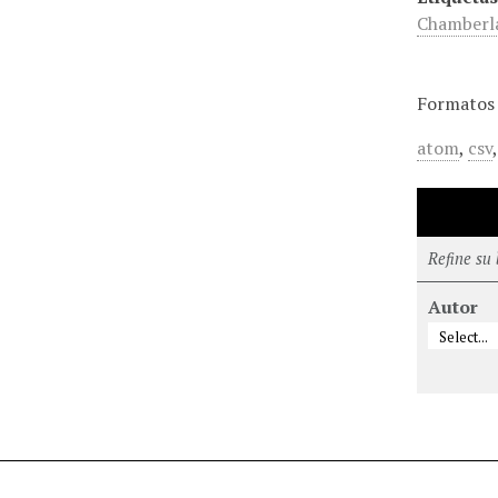
Chamberl
Formatos 
atom
,
csv
Refine su
Autor