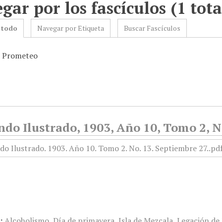
gar por los fascículos (1 tota
 todo
Navegar por Etiqueta
Buscar Fascículos
: Prometeo
do Ilustrado, 1903, Año 10, Tomo 2, N
:
Alcoholismo
,
Día de primavera
,
Isla de Mezcala
,
Legación de