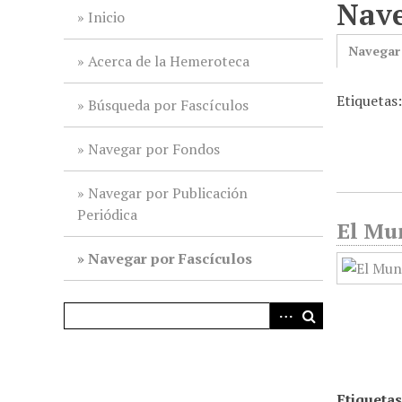
Nave
i
Inicio
n
Navegar
c
Acerca de la Hemeroteca
i
Etiquetas
p
Búsqueda por Fascículos
a
l
Navegar por Fondos
Navegar por Publicación
Periódica
El Mun
Navegar por Fascículos
Etiquetas