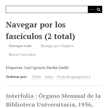
i
n
c
i
Navegar por los
p
a
fascículos (2 total)
l
Navegar todo
Navegar por Etiqueta
Buscar Fascículos
Etiquetas: José Ignacio Davila Garibi
Ordenar por:
Título
Autor
Fecha de agregación
Interfolia : Órgano Mensual de la
Biblioteca Universitaria, 1956,