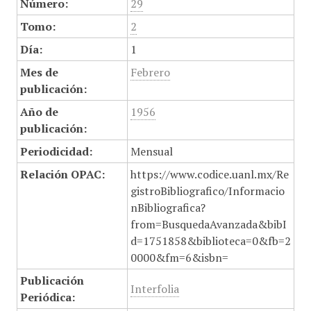
Número:
29
Tomo:
2
Día:
1
Mes de
Febrero
publicación:
Año de
1956
publicación:
Periodicidad:
Mensual
Relación OPAC:
https://www.codice.uanl.mx/Re
gistroBibliografico/Informacio
nBibliografica?
from=BusquedaAvanzada&bibI
d=1751858&biblioteca=0&fb=2
0000&fm=6&isbn=
Publicación
Interfolia
Periódica: