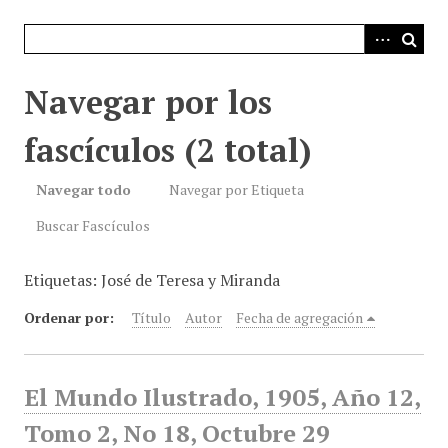
i
n
c
i
Navegar por los
p
a
fascículos (2 total)
l
Navegar todo
Navegar por Etiqueta
Buscar Fascículos
Etiquetas: José de Teresa y Miranda
Ordenar por:
Título
Autor
Fecha de agregación
El Mundo Ilustrado, 1905, Año 12,
Tomo 2, No 18, Octubre 29