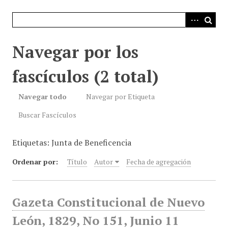
i
n
c
i
Navegar por los
p
a
fascículos (2 total)
l
Navegar todo
Navegar por Etiqueta
Buscar Fascículos
Etiquetas: Junta de Beneficencia
Ordenar por:
Título
Autor
Fecha de agregación
Gazeta Constitucional de Nuevo
León, 1829, No 151, Junio 11