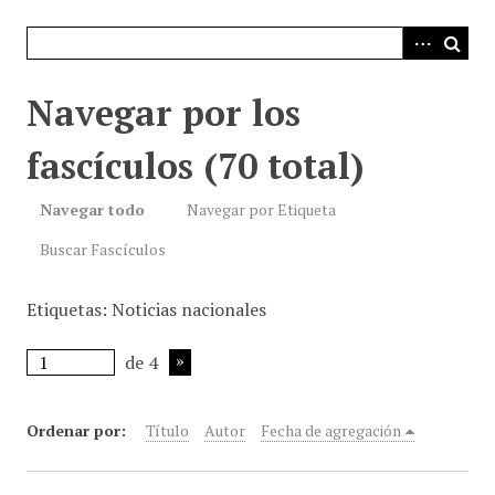
i
n
c
i
Navegar por los
p
a
fascículos (70 total)
l
Navegar todo
Navegar por Etiqueta
Buscar Fascículos
Etiquetas: Noticias nacionales
de 4
Ordenar por:
Título
Autor
Fecha de agregación