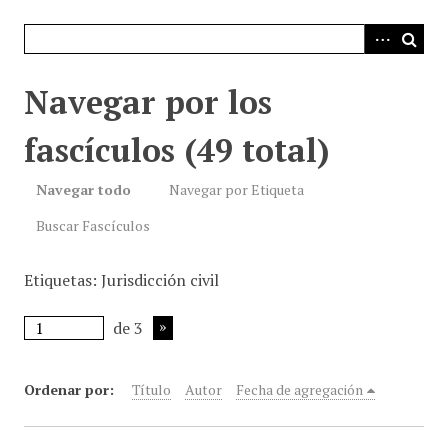
i
n
c
i
Navegar por los
p
a
fascículos (49 total)
l
Navegar todo
Navegar por Etiqueta
Buscar Fascículos
Etiquetas: Jurisdicción civil
de 3
Ordenar por:
Título
Autor
Fecha de agregación