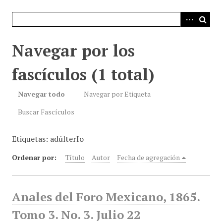
i
n
c
i
Navegar por los
p
a
fascículos (1 total)
l
Navegar todo
Navegar por Etiqueta
Buscar Fascículos
Etiquetas: adúlterIo
Ordenar por:
Título
Autor
Fecha de agregación
Anales del Foro Mexicano, 1865.
Tomo 3. No. 3. Julio 22