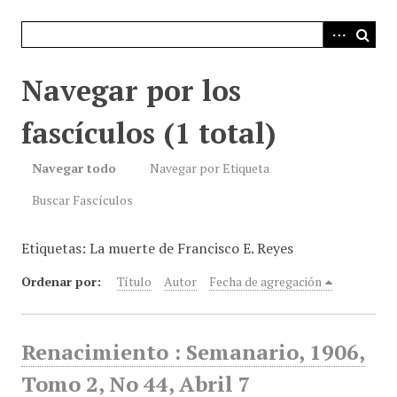
i
n
c
i
Navegar por los
p
a
fascículos (1 total)
l
Navegar todo
Navegar por Etiqueta
Buscar Fascículos
Etiquetas: La muerte de Francisco E. Reyes
Ordenar por:
Título
Autor
Fecha de agregación
Renacimiento : Semanario, 1906,
Tomo 2, No 44, Abril 7