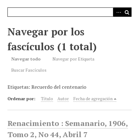
i
n
c
i
Navegar por los
p
a
fascículos (1 total)
l
Navegar todo
Navegar por Etiqueta
Buscar Fascículos
Etiquetas: Recuerdo del centenario
Ordenar por:
Título
Autor
Fecha de agregación
Renacimiento : Semanario, 1906,
Tomo 2, No 44, Abril 7