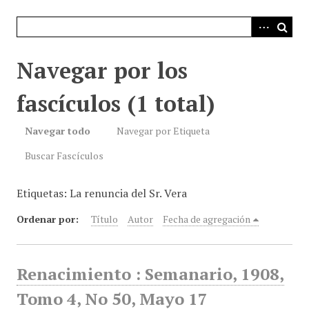
i
n
c
i
Navegar por los
p
a
fascículos (1 total)
l
Navegar todo
Navegar por Etiqueta
Buscar Fascículos
Etiquetas: La renuncia del Sr. Vera
Ordenar por:
Título
Autor
Fecha de agregación
Renacimiento : Semanario, 1908,
Tomo 4, No 50, Mayo 17