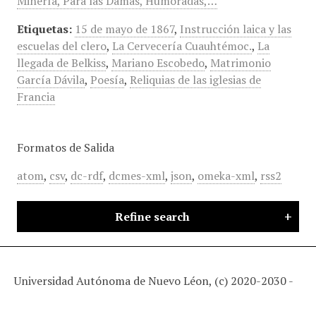
Minería, Para las Damas, Humoradas,…
Etiquetas:
15 de mayo de 1867
,
Instrucción laica y las
escuelas del clero
,
La Cervecería Cuauhtémoc.
,
La
llegada de Belkiss
,
Mariano Escobedo
,
Matrimonio
García Dávila
,
Poesía
,
Reliquias de las iglesias de
Francia
Formatos de Salida
atom
,
csv
,
dc-rdf
,
dcmes-xml
,
json
,
omeka-xml
,
rss2
Refine search
Universidad Autónoma de Nuevo Léon, (c) 2020-2030 -