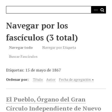
i
n
c
i
Navegar por los
p
a
fascículos (3 total)
l
Navegar todo
Navegar por Etiqueta
Buscar Fascículos
Etiquetas: 15 de mayo de 1867
Ordenar por:
Título
Autor
Fecha de agregación
El Pueblo, Órgano del Gran
Círculo Independiente de Nuevo